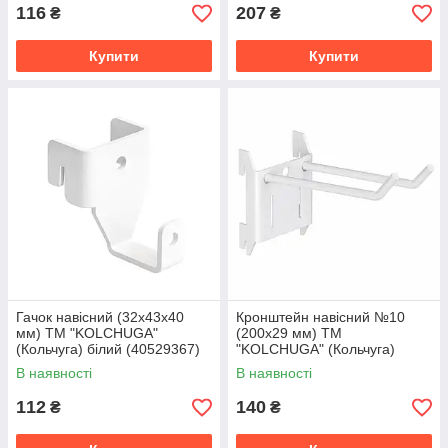
116
207
₴
₴
Купити
Купити
Гачок навісний (32х43х40
Кронштейн навісний №10
мм) ТМ "KOLCHUGA"
(200х29 мм) ТМ
(Кольчуга) білий (40529367)
"KOLCHUGA" (Кольчуга)
білий (40306069)
В наявності
В наявності
112
140
₴
₴