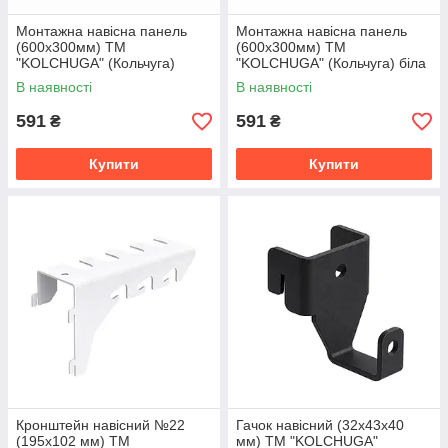
Монтажна навісна панель
Монтажна навісна панель
(600х300мм) ТМ
(600х300мм) ТМ
"KOLCHUGA" (Кольчуга)
"KOLCHUGA" (Кольчуга) біла
чорна (40529366)
(40529365)
В наявності
В наявності
591
591
₴
₴
Купити
Купити
Кронштейн навісний №22
Гачок навісний (32х43х40
(195х102 мм) ТМ
мм) ТМ "KOLCHUGA"