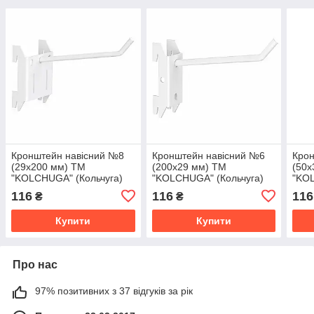
Кронштейн навісний №8
Кронштейн навісний №6
Крон
(29х200 мм) ТМ
(200х29 мм) ТМ
(50х
"KOLCHUGA" (Кольчуга)
"KOLCHUGA" (Кольчуга)
"KOL
білий (40306067)
білий (40306066)
біли
116
116
116
₴
₴
Купити
Купити
Про нас
97% позитивних з 37 відгуків за рік