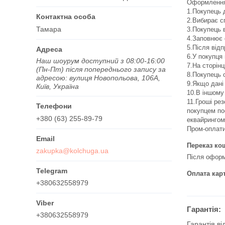
Оформлення 
1.Покупець 
2.Вибирає с
Тамара
3.Покупець 
4.Заповнює 
5.Після від
6.У покупця 
Наш шоурум доступний з 08:00-16:00
7.На сторінц
(Пн-Пт) після попереднього запису за
8.Покупець о
адресою: вулиця Новопольова, 106А,
9.Якщо дані 
Київ, Україна
10.В іншому
11.Гроші ре
покупцем по
+380 (63) 255-89-79
еквайрингом
Пром-оплати
Переказ кош
zakupka@kolchuga.ua
Після оформ
Оплата карт
+380632558979
Гарантія:
+380632558979
Гарантія ві