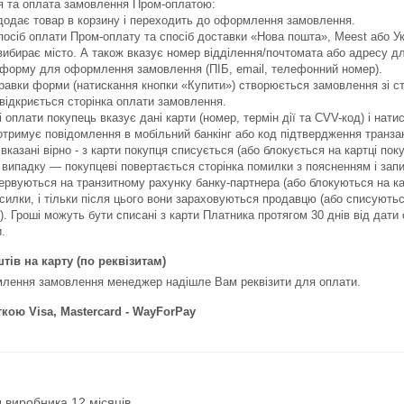
та оплата замовлення Пром-оплатою:

додає товар в корзину і переходить до оформлення замовлення.

посіб оплати Пром-оплату та спосіб доставки «Нова пошта», Meest або Ук
вибирає місто. А також вказує номер відділення/почтомата або адресу дл
форму для оформлення замовлення (ПІБ, email, телефонний номер).

правки форми (натискання кнопки «Купити») створюється замовлення зі ст
відкриється сторінка оплати замовлення.

і оплати покупець вказує дані карти (номер, термін дії та CVV-код) і нати
тримує повідомлення в мобільний банкінг або код підтвердження транзакці
вказані вірно - з карти покупця списується (або блокується на картці пок
 випадку — покупцеві повертається сторінка помилки з поясненням і запи
зервуються на транзитному рахунку банку-партнера (або блокуються на ка
силки, і тільки після цього вони зараховуються продавцю (або списуютьс
). Гроші можуть бути списані з карти Платника протягом 30 днів від дат
.
тів на карту (по реквізитам)
лення замовлення менеджер надішле Вам реквізити для оплати.
кою Visa, Mastercard - WayForPay
д виробника 12 місяців.