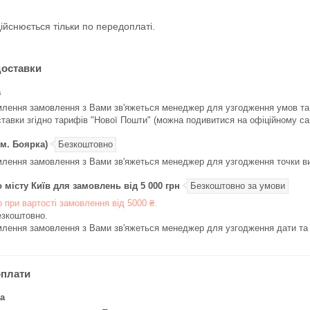
ійснюється тільки по передоплаті.
доставки
а
лення замовлення з Вами зв'яжеться менеджер для узгодження умов та те
ставки згідно тарифів "Нової Пошти" (можна подивитися на офіційному сай
м. Боярка)
Безкоштовно
лення замовлення з Вами зв'яжеться менеджер для узгодження точки вид
 місту Київ для замовлень від 5 000 грн
Безкоштовно за умови
 при вартості замовлення від 5000 ₴.
езкоштовно.

лення замовлення з Вами зв'яжеться менеджер для узгодження дати та 
оплати
а