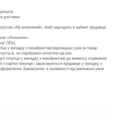
рпошта.

я доставки.

атусом «Не оплачений», який надходить в кабінет продавця.

скає «Оплатити».

ї (3Ds).

упця у випадку з еквайрингом) відповідна сума за товар.

тується, чи спробувати оплатити ще раз.

рті покупця у випадку з еквайрингом) до моменту отримання 
я з картки покупця і зараховуються продавцю у випадку з 
и оформлення Замовлення, в залежності від виконання умов 