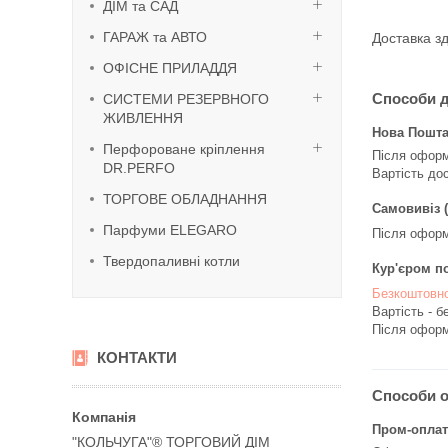
ДІМ та САД
ГАРАЖ та АВТО
Доставка зд
ОФІСНЕ ПРИЛАДДЯ
Способи 
СИСТЕМИ РЕЗЕРВНОГО
ЖИВЛЕННЯ
Нова Пошт
Перфороване кріплення
Після оформ
DR.PERFO
Вартість до
ТОРГОВЕ ОБЛАДНАННЯ
Самовивіз (
Парфуми ELEGARO
Після оформ
Твердопаливні котли
Кур'єром по
Безкоштовно
Вартість - б
Після оформ
КОНТАКТИ
Способи 
Пром-оплат
"КОЛЬЧУГА"® ТОРГОВИЙ ДІМ