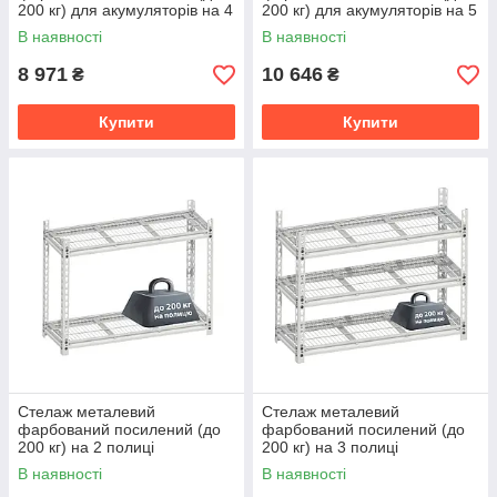
200 кг) для акумуляторів на 4
200 кг) для акумуляторів на 5
полиці (606х406х1800 мм)
полиць (606х406х1800 мм)
В наявності
В наявності
ТМ "KOLCHUGA" (Кольчуга)
ТМ "KOLCHUGA" (Кольчуга)
8 971
10 646
₴
₴
Купити
Купити
Стелаж металевий
Стелаж металевий
фарбований посилений (до
фарбований посилений (до
200 кг) на 2 полиці
200 кг) на 3 полиці
(1206х406х900 мм) ТМ
(1206х406х900 мм) ТМ
В наявності
В наявності
"KOLCHUGA" (Кольчуга)
"KOLCHUGA" (Кольчуга)