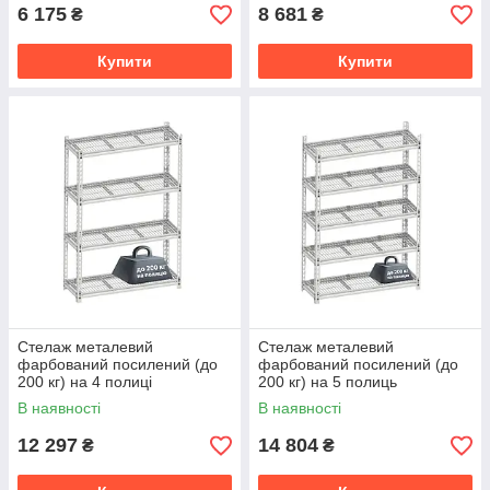
6 175
8 681
₴
₴
Купити
Купити
Стелаж металевий
Стелаж металевий
фарбований посилений (до
фарбований посилений (до
200 кг) на 4 полиці
200 кг) на 5 полиць
(1206х406х1800 мм) ТМ
(1206х406х1800 мм) ТМ
В наявності
В наявності
"KOLCHUGA" (Кольчуга)
"KOLCHUGA" (Кольчуга)
12 297
14 804
₴
₴