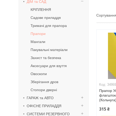
ДІМ та САД
КРІПЛЕННЯ
Садове приладдя
Тримачі для прапора
Прапори
Мангали
Пакувальні матеріали
Захист та безпека
Аксесуари для взуття
Овоскопи
Зберігання дров
3486
Стопори дверні
Прапор У
флагшток
ГАРАЖ та АВТО
(Кольчуга
ОФІСНЕ ПРИЛАДДЯ
315 ₴
СИСТЕМИ РЕЗЕРВНОГО