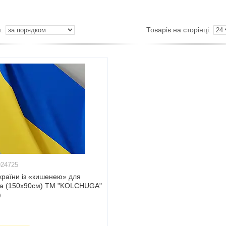
924725
країни із «кишенею» для
а (150х90см) ТМ "KOLCHUGA"
)