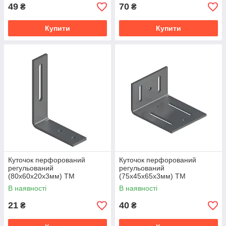
49
70
₴
₴
Купити
Купити
Куточок перфорований
Куточок перфорований
регульований
регульований
(80x60x20x3мм) ТМ
(75x45x65x3мм) ТМ
"KOLCHUGA" (Кольчуга)
"KOLCHUGA" (Кольчуга)
В наявності
В наявності
(40312087)
(40312088)
21
40
₴
₴