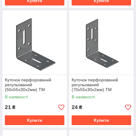
Купити
Купити
Куточок перфорований
Куточок перфорований
регульований
регульований
(50x55x30x2мм) ТМ
(70x55x30x2мм) ТМ
"KOLCHUGA" (Кольчуга)
"KOLCHUGA" (Кольчуга)
В наявності
В наявності
(40312089)
(40312090)
21
24
₴
₴
Купити
Купити