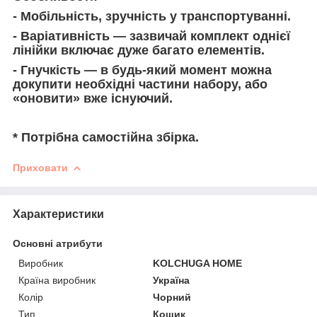
-
Мобільніст
ь, зручність у транспортуванні.
-
Варіативніст
ь
— зазвичай комплект одн
ієї
лінійки
включає дуже багато елементів.
-
Гнучкіст
ь
— в будь-який момент можна
докупити
необхідні
частини набору
, або
«оновити» вже існуючий.
* Потрібна самостійна збірка.
Приховати
Характеристики
Основні атрибути
Виробник
KOLCHUGA HOME
Країна виробник
Україна
Колір
Чорний
Тип
Кошик