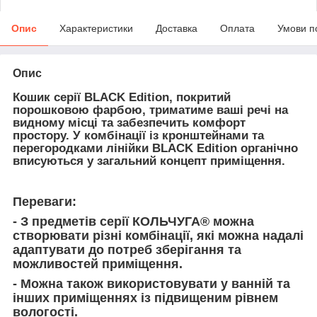
Опис
Характеристики
Доставка
Оплата
Умови п
Опис
Кошик серії
BLACK
Edition
, покритий
порошковою фарбою,
триматиме ваші речі на
видному місці та забезпечить комфорт
простору.
У комбінації із кронштейнами та
перегородками лінійки
BLACK
Edition органічно
вписуються у загальний концепт приміщення.
Переваги:
- З предметів серії КОЛЬЧУГА® можна
створювати різні комбінації, які можна надалі
адаптувати до потреб зберігання та
можливостей приміщення.
- Можна також використовувати у ванній та
інших приміщеннях із підвищеним рівнем
вологості.