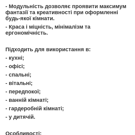
-
Модульність дозволяє проявити максимум
фантазії та креативності при оформленні
будь-якої кімнати.
- Краса і міцність, мінімалізм та
ергономічність.
П
ідходить для використання в:
-
кухні;
-
офісі;
-
спальні;
-
вітальні;
-
передпокої;
- ванній кімнаті;
- гардеробній кімнаті;
- у дитячій.
Особливості
: