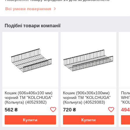
Всі умови повернення
Подібні товари компанії
Кошик (606х406х100 мм)
Кошик (906х306х100мм)
Поли
чорний ТМ "KOLCHUGA"
чорний ТМ "KOLCHUGA"
WHIT
(Кольчуга) (40529382)
(Кольчуга) (40529383)
"KOL
(405
562
720
494
₴
₴
Купити
Купити