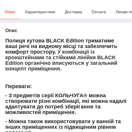
Опис
Характеристики
Доставка
Оплата
Умови п
Опис
Полиця кутова
BLACK Edition триматиме
ваші речі на видному місці та забезпечить
комфорт простору.
У комбінації із
кронштейнами та стійками лінійки BLACK
Edition органічно вписуються у загальний
концепт приміщення.
Переваги:
- З предметів серії КОЛЬЧУГА® можна
створювати різні комбінації, які можна надалі
адаптувати до потреб зберігання та
можливостей приміщення.
- Можна також використовувати у ванній та
інших приміщеннях із підвищеним рівнем