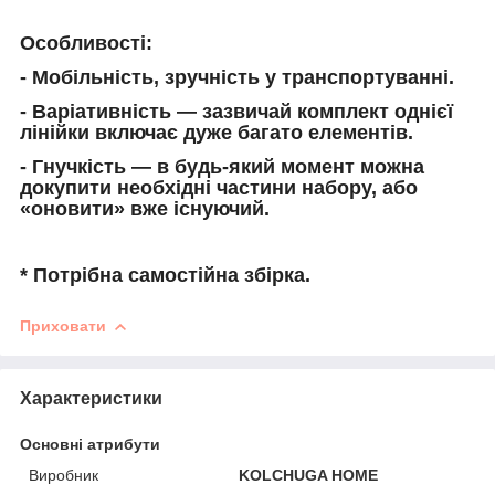
Особливості
:
-
Мобільніст
ь, зручність у транспортуванні.
-
Варіативніст
ь
— зазвичай комплект одн
ієї
лінійки
включає дуже багато елементів.
-
Гнучкіст
ь
— в будь-який момент можна
докупити
необхідні
частини набору
, або
«оновити» вже існуючий.
* Потрібна самостійна збірка.
Приховати
Характеристики
Основні атрибути
Виробник
KOLCHUGA HOME