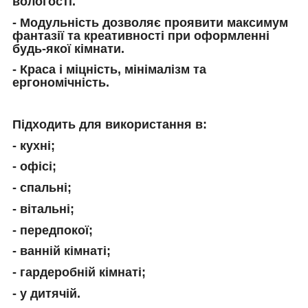
вологості.
-
Модульність дозволяє проявити максимум
фантазії та креативності при оформленні
будь-якої кімнати.
- Краса і міцність, мінімалізм та
ергономічність.
П
ідходить для використання в:
-
кухні;
-
офісі;
-
спальні;
-
вітальні;
-
передпокої;
- ванній кімнаті;
- гардеробній кімнаті;
- у дитячій.