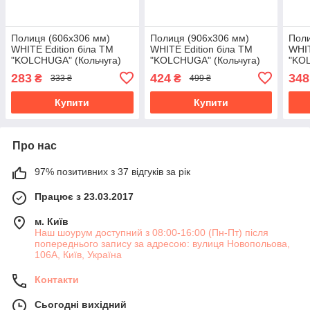
Полиця (606х306 мм)
Полиця (906х306 мм)
Поли
WHITE Edition біла ТМ
WHITE Edition біла ТМ
WHIT
"KOLCHUGA" (Кольчуга)
"KOLCHUGA" (Кольчуга)
"KOL
(40529032)
(40529034)
(405
283
424
348
₴
₴
333 ₴
499 ₴
Купити
Купити
Про нас
97% позитивних з 37 відгуків за рік
Працює з 23.03.2017
м. Київ
Наш шоурум доступний з 08:00-16:00 (Пн-Пт) після
попереднього запису за адресою: вулиця Новопольова,
106А, Київ, Україна
Контакти
Сьогодні вихідний