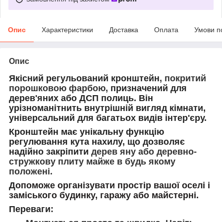
Опис
Характеристики
Доставка
Оплата
Умови п
Опис
Якісний регульований кронштейн
, покритий
порошковою фарбою,
призначений для
дерев'яних або ДСП полиць. Він
урізноманітнить внутрішній вигляд кімнати,
універсальний для багатьох видів інтер'єру.
Кронштейн має унікальну функцію
регулювання кута нахилу, що дозволяє
надійно закріпити
дерев яну або деревно-
стружкову плиту майже в будь якому
положені.
Д
опоможе організувати простір вашої оселі і
заміського будинку, гаражу або майстерні.
Переваги: