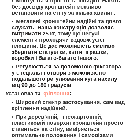
Монтується просто та швидко. Навіть
без досвіду кронштейн можливо
встановити на стіну за кілька хвилин.
Металеві кронштейни надійні та довго
служать.
Наша конструкція дозволяє
витримати
25
кг
, тому що несучі
елементи проходячи вздовж усієї
площини.
Це дає можливість сміливо
зберігати статуетки, квіти, іграшки,
коробки і багато-багато іншого.
Регулюється за допомогою фіксатора
у спеціальні отвори з можливістю
подальшого регулювання кута нахилу
від 90 до 180 градусів.
Установка та
кріплення
:
Широкий спектр застосування, сам вид
кріплення надійний.
При дерев'яній, гіпсокартонній,
пластиковій поверхні кронштейн просто
ставиться на стіну, вивіряється
оптимальне положення і саморізами