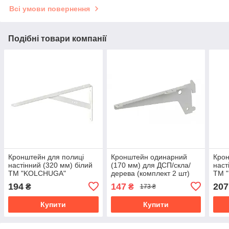
Всі умови повернення
Подібні товари компанії
Кронштейн для полиці
Кронштейн одинарний
Крон
настінний (320 мм) білий
(170 мм) для ДСП/скла/
наст
ТМ "KOLCHUGA"
дерева (комплект 2 шт)
ТМ 
(Кольчуга)
білий ТМ "KOLCHUGA"
(Кол
194
147
207
₴
₴
173 ₴
(Кольчуга) (60829057)
Купити
Купити