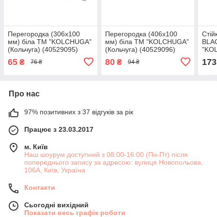
Перегородка (306х100
Перегородка (406х100
Стій
мм) біла ТМ "KOLCHUGA"
мм) біла ТМ "KOLCHUGA"
BLAC
(Кольчуга) (40529095)
(Кольчуга) (40529096)
"KOL
(405
65
80
173
₴
₴
76 ₴
94 ₴
Про нас
97% позитивних з 37 відгуків за рік
Працює з 23.03.2017
м. Київ
Наш шоурум доступний з 08:00-16:00 (Пн-Пт) після
попереднього запису за адресою: вулиця Новопольова,
106А, Київ, Україна
Контакти
Сьогодні вихідний
Показати весь графік роботи