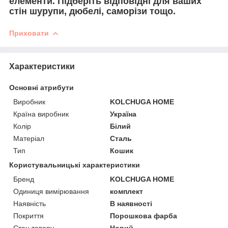
елементи. Підберіть відповідні для ваших
стін шурупи, дюбелі, саморізи тощо.
Приховати
Характеристики
Основні атрибути
Виробник
KOLCHUGA HOME
Країна виробник
Україна
Колір
Білий
Матеріал
Сталь
Тип
Кошик
Користувальницькі характеристики
Бренд
KOLCHUGA HOME
Одиниця вимірювання
комплект
Наявність
В наявності
Покриття
Порошкова фарба
Стан товару
Новий