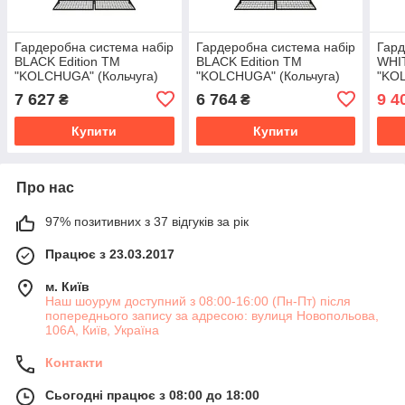
Гардеробна система набір
Гардеробна система набір
Гард
BLACK Edition ТМ
BLACK Edition ТМ
WHIT
"KOLCHUGA" (Кольчуга)
"KOLCHUGA" (Кольчуга)
"KOL
(1200-20-039)
(1200-20-040)
(120
7 627
6 764
9 4
₴
₴
Купити
Купити
Про нас
97% позитивних з 37 відгуків за рік
Працює з 23.03.2017
м. Київ
Наш шоурум доступний з 08:00-16:00 (Пн-Пт) після
попереднього запису за адресою: вулиця Новопольова,
106А, Київ, Україна
Контакти
Сьогодні працює з 08:00 до 18:00