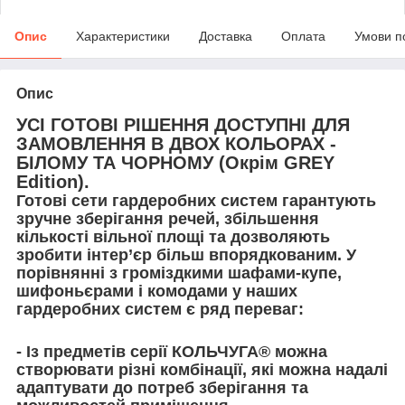
Опис
Характеристики
Доставка
Оплата
Умови п
Опис
УСІ ГОТОВІ РІШЕННЯ ДОСТУПНІ ДЛЯ
ЗАМОВЛЕННЯ В ДВОХ КОЛЬОРАХ -
БІЛОМУ ТА ЧОРНОМУ (Окрім GREY
Edition).
Готові сети гардеробних систем гарантують
зручне зберігання речей, збільшення
кількості вільної площі та дозволяють
зробити інтер’єр більш впорядкованим. У
порівнянні з громіздкими шафами-купе,
шифоньєрами і комодами у наших
гардеробних систем є ряд переваг:
- Із предметів серії КОЛЬЧУГА® можна
створювати різні комбінації, які можна надалі
адаптувати до потреб зберігання та