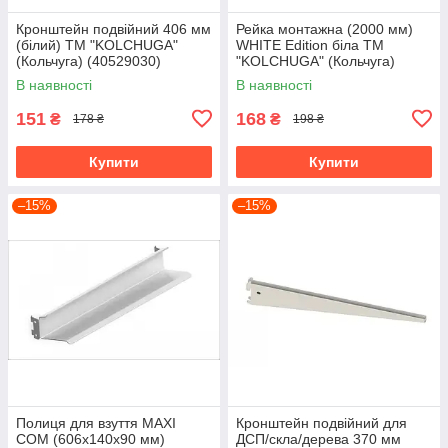
Кронштейн подвійний 406 мм
Рейка монтажна (2000 мм)
(білий) ТМ "KOLCHUGA"
WHITE Edition біла ТМ
(Кольчуга) (40529030)
"KOLCHUGA" (Кольчуга)
(40529108)
В наявності
В наявності
151
168
₴
₴
178 ₴
198 ₴
Купити
Купити
–15%
–15%
Полиця для взуття MAXI
Кронштейн подвійний для
COM (606х140х90 мм)
ДСП/скла/дерева 370 мм