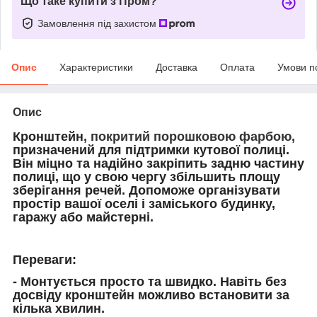
Що таке купити з Пром?
Замовлення під захистом
Опис
Характеристики
Доставка
Оплата
Умови п
Опис
Кронштейн
, покритий порошковою фарбою,
призначений для підтримки кутової полиці.
Він міцно та надійно закріпить задню частину
полиці, що у свою чергу збільшить площу
зберігання речей. Допоможе організувати
простір вашої оселі і заміського будинку,
гаражу або майстерні.
Переваги:
- Монтується просто та швидко. Навіть без
досвіду кронштейн можливо встановити за
кілька хвилин.