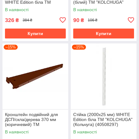
WHITE Edition біла ТМ
(білий) ТМ "KOLCHUGA"
"KOLCHUGA" (Кольчуга)
(Кольчуга) (40508289)
В наявності
В наявності
(40529311)
326
90
₴
₴
384 ₴
106 ₴
Купити
Купити
–15%
–15%
Кронштейн подвійний для
Стійка (2000х25 мм) WHITE
ДСП/скла/дерева 370 мм
Edition біла ТМ "KOLCHUGA"
(коричневий) ТМ
(Кольчуга) (40508297)
"KOLCHUGA" (Кольчуга)
В наявності
В наявності
(40508290)