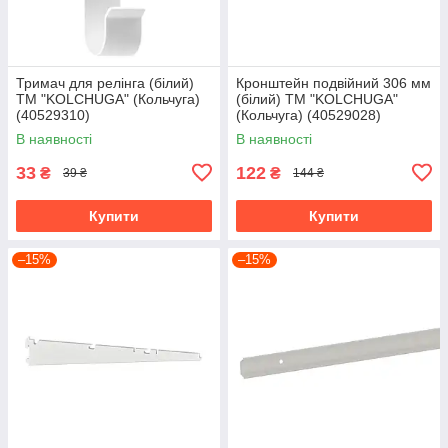
Тримач для релінга (білий)
Кронштейн подвійний 306 мм
ТМ "KOLCHUGA" (Кольчуга)
(білий) ТМ "KOLCHUGA"
(40529310)
(Кольчуга) (40529028)
В наявності
В наявності
33
122
₴
₴
39 ₴
144 ₴
Купити
Купити
–15%
–15%