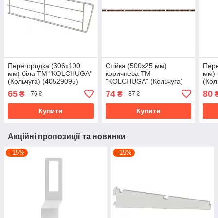
Перегородка (306х100
Стійка (500х25 мм)
Пере
мм) біла ТМ "KOLCHUGA"
коричнева ТМ
мм)
(Кольчуга) (40529095)
"KOLCHUGA" (Кольчуга)
(Кол
(40508292)
65
74
80
₴
₴
76 ₴
87 ₴
Купити
Купити
Акційні пропозиції та новинки
–15%
–15%