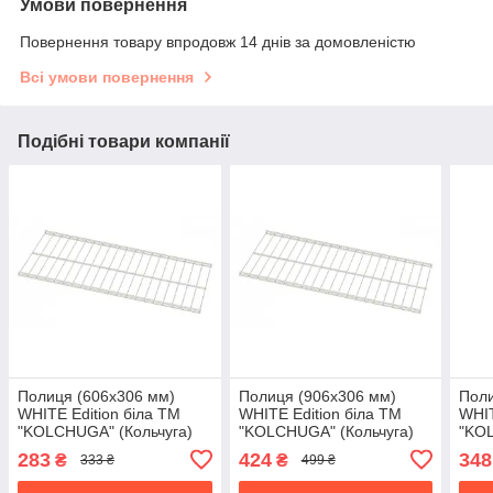
Умови повернення
Повернення товару впродовж 14 днів за домовленістю
Всі умови повернення
Подібні товари компанії
Полиця (606х306 мм)
Полиця (906х306 мм)
Поли
WHITE Edition біла ТМ
WHITE Edition біла ТМ
WHIT
"KOLCHUGA" (Кольчуга)
"KOLCHUGA" (Кольчуга)
"KOL
(40529032)
(40529034)
(405
283
424
348
₴
₴
333 ₴
499 ₴