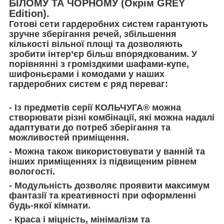
БІЛОМУ ТА ЧОРНОМУ (Окрім GREY
Edition).
Готові сети гардеробних систем гарантують
зручне зберігання речей, збільшення
кількості вільної площі та дозволяють
зробити інтер’єр більш впорядкованим. У
порівнянні з громіздкими шафами-купе,
шифоньєрами і комодами у наших
гардеробних систем є ряд переваг:
- Із предметів серії КОЛЬЧУГА® можна
створювати різні комбінації, які можна надалі
адаптувати до потреб зберігання та
можливостей приміщення.
- Можна також використовувати у ванній та
інших приміщеннях із підвищеним рівнем
вологості.
- Модульність дозволяє проявити максимум
фантазії та креативності при оформленні
будь-якої кімнати.
- Краса і міцність, мінімалізм та