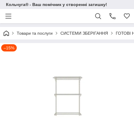
Кольчуга® - Ваш помічник у створенні затишку!
Товари та послуги
СИСТЕМИ ЗБЕРІГАННЯ
ГОТОВІ 
–15%