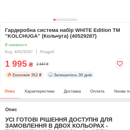
Гардеробна система набір WHITE Edition ТМ
"KOLCHUGA" (Кольчуга) (40529287)
В наявності
Код: 40529287
Роздріб
1 995
₴
2 347 ₴
Економія
352 ₴
Залишилось
30 днів
Опис
Характеристики
Доставка
Оплата
Умови п
Опис
УСІ ГОТОВІ РІШЕННЯ ДОСТУПНІ ДЛЯ
ЗАМОВЛЕННЯ В ДВОХ КОЛЬОРАХ -