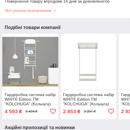
Повернення товару впродовж 14 днів за домовленістю
Всі умови повернення
Подібні товари компанії
Гардеробна система набір
Гардеробна система набір
Гард
WHITE Edition ТМ
WHITE Edition ТМ
WHIT
"KOLCHUGA" (Кольчуга)
"KOLCHUGA" (Кольчуга)
"KOL
(600-15-027)
(900-20-031)
(600
4 593
2 853
2 8
₴
₴
5 404 ₴
3 357 ₴
Акційні пропозиції та новинки