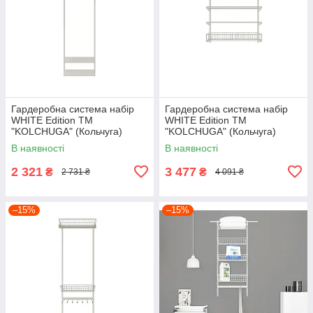
Гардеробна система набір
Гардеробна система набір
WHITE Edition ТМ
WHITE Edition ТМ
"KOLCHUGA" (Кольчуга)
"KOLCHUGA" (Кольчуга)
(600-20-019)
(900-15-006)
В наявності
В наявності
2 321
3 477
₴
₴
2 731 ₴
4 091 ₴
–15%
–15%