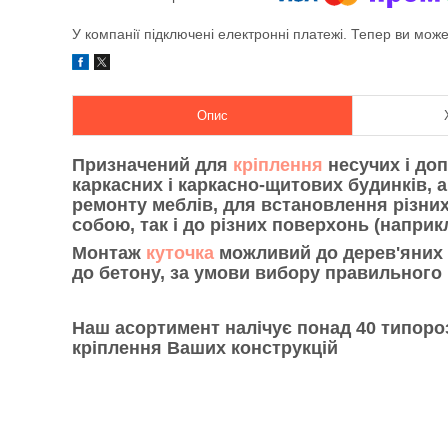
У компанії підключені електронні платежі. Тепер ви мож
Опис
Призначений для
кріплення
несучих і доп
каркасних і каркасно-щитових будинків, а
ремонту меблів, для встановлення різних
собою, так і до різних поверхонь (наприк
Монтаж
куточка
можливий до дерев'яних к
до бетону, за умови вибору правильного
Наш асортимент налічує понад 40 типороз
кріплення Ваших конструкцій