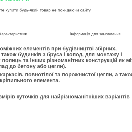
ете купити будь-який товар не покидаючи сайту.
Характеристики
Інформація для замовлення
оміжних елементів при будівництві збірних,
 також будинків з бруса і колод, для монтажу і
 полиць та інших різноманітних конструкцій як м
лад до бетону або цегли).
аркасів, повнотілої та порожнистої цегли, а тако
 кріпильного елемента.
мірів куточків для найрізноманітніших варіантів