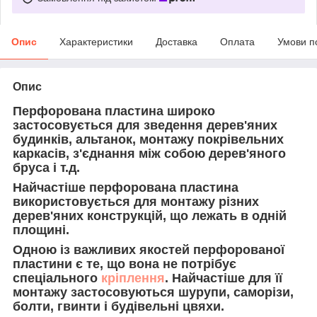
Опис
Характеристики
Доставка
Оплата
Умови п
Опис
Перфорована пластина широко
застосовується для зведення дерев'яних
будинків, альтанок, монтажу покрівельних
каркасів, з'єднання між собою дерев'яного
бруса і т.д.
Найчастіше перфорована пластина
використовується для монтажу різних
дерев'яних конструкцій, що лежать в одній
площині.
Одною із важливих якостей перфорованої
пластини є те, що вона не потрібує
спеціального
кріплення
. Найчастіше для її
монтажу застосовуються шурупи, саморізи,
болти, гвинти і будівельні цвяхи.