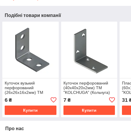
Подібні товари компанії
Куточок вузький
Куточок перфорований
Пла
перфорований
(40х40х20х2мм) ТМ
(60
(26х26х16х2мм) ТМ
"KOLCHUGA" (Кольчуга)
"KOL
"KOLCHUGA" (Кольчуга)
(40305314)
(403
6
7
31
₴
₴
(40312072)
Купити
Купити
Про нас