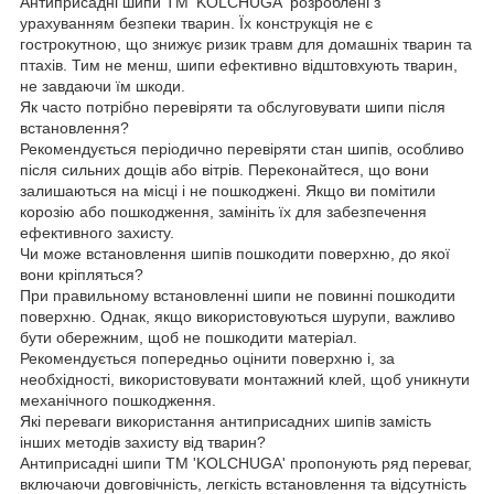
Антиприсадні шипи ТМ 'KOLCHUGA' розроблені з
урахуванням безпеки тварин. Їх конструкція не є
гострокутною, що знижує ризик травм для домашніх тварин та
птахів. Тим не менш, шипи ефективно відштовхують тварин,
не завдаючи їм шкоди.
Як часто потрібно перевіряти та обслуговувати шипи після
встановлення?
Рекомендується періодично перевіряти стан шипів, особливо
після сильних дощів або вітрів. Переконайтеся, що вони
залишаються на місці і не пошкоджені. Якщо ви помітили
корозію або пошкодження, замініть їх для забезпечення
ефективного захисту.
Чи може встановлення шипів пошкодити поверхню, до якої
вони кріпляться?
При правильному встановленні шипи не повинні пошкодити
поверхню. Однак, якщо використовуються шурупи, важливо
бути обережним, щоб не пошкодити матеріал.
Рекомендується попередньо оцінити поверхню і, за
необхідності, використовувати монтажний клей, щоб уникнути
механічного пошкодження.
Які переваги використання антиприсадних шипів замість
інших методів захисту від тварин?
Антиприсадні шипи ТМ 'KOLCHUGA' пропонують ряд переваг,
включаючи довговічність, легкість встановлення та відсутність