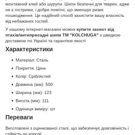
монтажний клей або шурупи. Шипи безпечні для тварин, адже
не є гострими, і добре помітні, що зменшує ризик
пошкодження. Це надійний спосіб захистити вашу власність
від небажаних гостей.
У нашому інтернет-магазині можна
купити захист від
птахів/антиприсадні шипи ТМ "KOLCHUGA"
з швидкою
доставкою по Україні та гарантією якості
Характеристики
Матеріал:
Сталь
Покриття:
Цинк
Колір:
Сріблястий
Довжина (мм):
500
Ширина (мм):
123
Висота (мм):
111
Одиниця виміру:
шт
Переваги
Виготовлені з оцинкованої сталі, що забезпечує довговічність і
стійкість до корозії