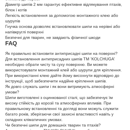
Діаметр шипів 2 мм гарантує ефективне відлякування птахів,
білок і котів
Легкість встановлення за допомогою монтажного клею або
шурупів
Гнучка основа дозволяє встановлювати шипи на нерівні або
напівкруглі поверхні
Безпечні для тварин, не завдають фізичної шкоди
FAQ
Як правильно встановити антиприсадні шипи на поверхні?
Для встановлення антиприсадних шипів ТМ 'KOLCHUGA'
необхідно обрати чисту та суху поверхню. Ви можете
використовувати монтажний клей або шурупи для кріплення.
При використанні клею дайте йому висохнути відповідно до
інструкції, щоб забезпечити надійне кріплення шипів.
Як довго служать шипи і як вони витримують атмосферні
умови?
Шипи виготовлені з оцинкованої сталі, що забезпечує їм
високу стійкість до корозії та атмосферних впливів. При
правильному встановленні та догляді вони можуть служити
багато років, зберігаючи свої захисні властивості навіть у
складних кліматичних умовах.
Чи безпечні шипи для домашніх тварин та птахів?