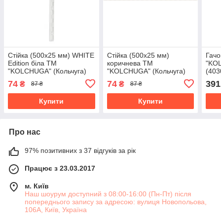
Стійка (500х25 мм) WHITE
Стійка (500х25 мм)
Гачо
Edition біла ТМ
коричнева ТМ
"KOL
"KOLCHUGA" (Кольчуга)
"KOLCHUGA" (Кольчуга)
(403
(40508291)
(40508292)
74
74
391
₴
₴
87 ₴
87 ₴
Купити
Купити
Про нас
97% позитивних з 37 відгуків за рік
Працює з 23.03.2017
м. Київ
Наш шоурум доступний з 08:00-16:00 (Пн-Пт) після
попереднього запису за адресою: вулиця Новопольова,
106А, Київ, Україна