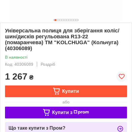
Універсальна полиця для зберігання коліс/
шин/дисків регульована R13-22
(помаранчева) ТМ "KOLCHUGA" (Кольчуга)
(40306089)
В наявності
Код: 40306089
Роздріб
1 267
₴
Купити
або
Купити з
Що таке купити з Пром?